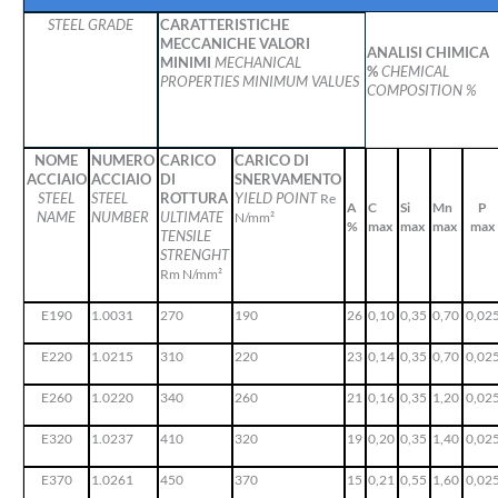
STEEL GRADE
CARATTERISTICHE
MECCANICHE VALORI
ANALISI CHIMICA
MINIMI
MECHANICAL
%
CHEMICAL
PROPERTIES MINIMUM VALUES
COMPOSITION %
NOME
NUMERO
CARICO
CARICO DI
ACCIAIO
ACCIAIO
DI
SNERVAMENTO
STEEL
STEEL
ROTTURA
YIELD POINT
Re
A
C
Si
Mn
P
NAME
NUMBER
ULTIMATE
N/mm²
%
max
max
max
max
TENSILE
STRENGHT
Rm N/mm²
E190
1.0031
270
190
26
0,10
0,35
0,70
0,02
E220
1.0215
310
220
23
0,14
0,35
0,70
0,02
E260
1.0220
340
260
21
0,16
0,35
1,20
0,02
E320
1.0237
410
320
19
0,20
0,35
1,40
0,02
E370
1.0261
450
370
15
0,21
0,55
1,60
0,02