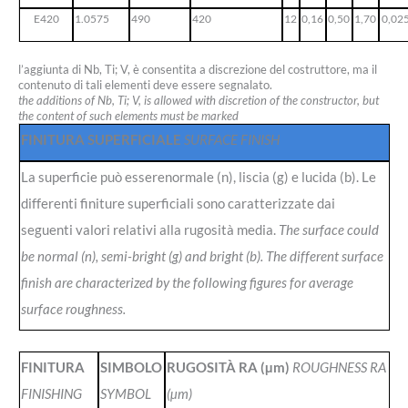
E420
1.0575
490
420
12
0,16
0,50
1,70
0,02
l’aggiunta di Nb, Ti; V, è consentita a discrezione del costruttore, ma il
contenuto di tali elementi deve essere segnalato.
the additions of Nb, Ti; V, is allowed with discretion of the constructor, but
the content of such elements must be marked
FINITURA SUPERFICIALE
SURFACE FINISH
La superficie può esserenormale (n), liscia (g) e lucida (b). Le
differenti finiture superficiali sono caratterizzate dai
seguenti valori relativi alla rugosità media.
The surface could
be normal (n), semi-bright (g) and bright (b). The different surface
finish are characterized by the following figures for average
surface roughness.
FINITURA
SIMBOLO
RUGOSITÀ RA (µm)
ROUGHNESS RA
FINISHING
SYMBOL
(µm)