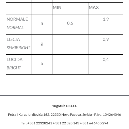
MIN
MAX
NORMALE
1,9
n
0,6
NORMAL
LISCIA
0,9
g
SEMIBRIGHT
LUCIDA
0,4
b
BRIGHT
Yugotub D.O.O.
Petra I Karadjordjevića 162, 22330 Nova Pazova, Serbia - P.Iva: 104264046
Tel : +381 22328241 + 381 22 328 143 + 381 64 6450 294