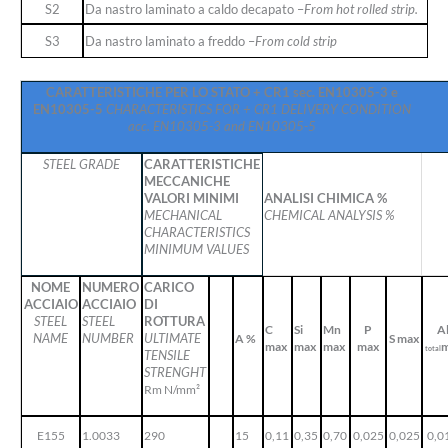
S2
Da nastro laminato a caldo decapato –
From hot rolled strip.
S3
Da nastro laminato a freddo –
From cold strip
CARATTERISTICHE PER LO STATO + CR1 sec.
EN10305-3 e
EN10305-5
CHARACTERISTICS FOR + CR1 DELIVERY CONDITION
acc.
EN10305-3 and EN10305-5
STEEL GRADE
CARATTERISTICHE
MECCANICHE
ANALISI CHIMICA %
VALORI MINIMI
CHEMICAL ANALYSIS %
MECHANICAL
CHARACTERISTICS
MINIMUM VALUES
NOME
NUMERO
CARICO
ACCIAIO
ACCIAIO
DI
STEEL
STEEL
ROTTURA
C
Si
Mn
P
A
NAME
NUMBER
ULTIMATE
A %
S max
max
max
max
max
m
total
TENSILE
STRENGHT
Rm N/mm²
E155
1.0033
290
15
0,11
0,35
0,70
0,025
0,025
0,0