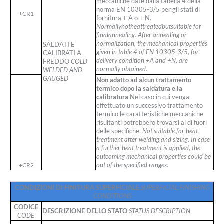
meccaniche date dalla tabella 4 della
norma EN 10305-3/5 per gli stati di
+CR1
fornitura + A o + N.
Normallynotheattreatedbutsuitable for
finalannealing.
After annealing or
normalization, the mechanical properties
SALDATI E
given in table 4 of EN 10305-3/5, for
CALIBRATI A
delivery condition +A and +N, are
FREDDO
COLD
normally obtained.
WELDED AND
GAUGED
Non adatto ad alcun trattamento
termico dopo la saldatura e la
calibratura
Nel caso in cui venga
effettuato un successivo trattamento
termico le caratteristiche meccaniche
risultanti potrebbero trovarsi al di fuori
delle specifiche.
Not suitable for heat
treatment after welding and sizing. In case
a further heat treatment is applied, the
outcoming mechanical properties could be
out of the specified ranges.
+CR2
CONDIZIONI DI FINITURA SUPERFICIALE
SUPERFICIAL FINISHING
CONDITIONS
CODICE
DESCRIZIONE DELLO STATO
STATUS DESCRIPTION
CODE