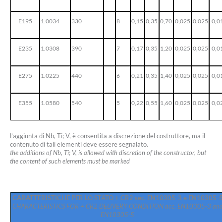
E195
1.0034
330
8
0,15
0,35
0,70
0,025
0,025
0,0
E235
1.0308
390
7
0,17
0,35
1,20
0,025
0,025
0,0
E275
1.0225
440
6
0,21
0,35
1,40
0,025
0,025
0,0
E355
1.0580
540
5
0,22
0,55
1,60
0,025
0,025
0,0
l’aggiunta di Nb, Ti; V, è consentita a discrezione del costruttore, ma il
contenuto di tali elementi deve essere segnalato.
the additions of Nb, Ti; V, is allowed with discretion of the constructor, but
the content of such elements must be marked
CARATTERISTICHE PER LO STATO + CR2 sec.
EN10305-3 e EN10305-
CHARACTERISTICS FOR + CR2 DELIVERY CONDITION acc.
EN10305-3 an
EN10305-5